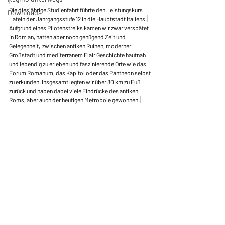
Die diesjährige Studienfahrt führte den Leistungskurs 
Downloads
Latein der Jahrgangsstufe 12 in die Hauptstadt Italiens.
Aufgrund eines Pilotenstreiks kamen wir zwar verspätet 
in Rom an, hatten aber noch genügend Zeit und 
Gelegenheit,  zwischen antiken Ruinen, moderner 
Großstadt und mediterranem Flair Geschichte hautnah 
und lebendig zu erleben und faszinierende Orte wie das 
Forum Romanum, das Kapitol oder das Pantheon selbst 
zu erkunden. Insgesamt legten wir über 80 km zu Fuß 
zurück und haben dabei viele Eindrücke des antiken 
Roms, aber auch der heutigen Metropole gewonnen.