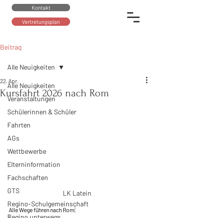
Kontakt
Vertretungsplan
Beitrag
Alle Neuigkeiten
22. Apr.
Alle Neuigkeiten
Kursfahrt 2026 nach Rom
Veranstaltungen
Schülerinnen & Schüler
Fahrten
AGs
Wettbewerbe
Elterninformation
Fachschaften
GTS
LK Latein 
Regino-Schulgemeinschaft
Alle Wege führen nach Rom
Regino unterwegs