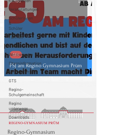
Neuigkeiten
11. März
Veranstaltungen
Schülerinnen
&
Schüler
Fahrten
AGs
Wettbewerbe
GTS
Elterninformation
FSJ am Regino Gymnasium Prüm
Fachschaften
GTS
Regino-
Schulgemeinschaft
Regino
unterwegs
Downloads
Regino-Gymnasium