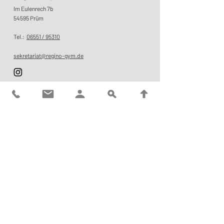
Im Eulenrech 7b
54595 Prüm
Tel.:
06551 / 95310
​sekretariat@regino-gym.de
Impressum
Datenschutz
© 2026 by
Tautges Marketing
, Webdesign,
Websites, Marketingagentur Eifel
Standort Niederprüm
Vinzenz-von-Paul-Str. 5