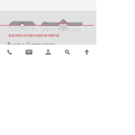
Regino-Gymnasium
Im Eulenrech 7b
54595 Prüm
Tel.:
06551 / 95310
​sekretariat@regino-gym.de
Impressum
Datenschutz
© 2026 by
Tautges Marketing
, Webdesign,
Websites, Marketingagentur Eifel