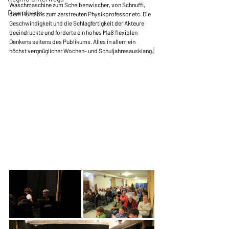
Waschmaschine zum Scheibenwischer, von Schnuffi, 
Downloads
dem Hund bis zum zerstreuten Physikprofessor etc. Die 
Geschwindigkeit und die Schlagfertigkeit der Akteure 
beeindruckte und forderte ein hohes Maß flexiblen 
Denkens seitens des Publikums. Alles in allem ein 
höchst vergnüglicher Wochen- und Schuljahresausklang.