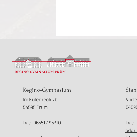
Begegnung mit Robert
Regino-Gymnasium
Stan
Louis Stevenson an der
Im Eulenrech 7b
Vinze
Junioruni in Daun
54595 Prüm
5459
Tel.:
06551 / 95310
Tel.:
oder 