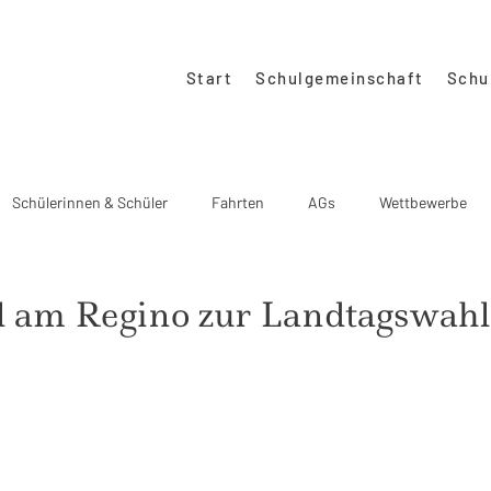
Start
Schulgemeinschaft
Schu
Schülerinnen & Schüler
Fahrten
AGs
Wettbewerbe
o-Schulgemeinschaft
Regino unterwegs
Downloads
 am Regino zur Landtagswah