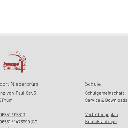
Mak
Stadtentwicklung vor Ort
dort Niederprüm
Schule
erleben – Exkursion der
nz-von-Paul-Str. 5
Schulgemeinschaft
Erdkunde-Leistungskurse
5 Prüm
Service & Downloads
nach Trier
Vertretungsplan
06551 / 95310
Kontaktanfrage
06551 / 1473990 (SO