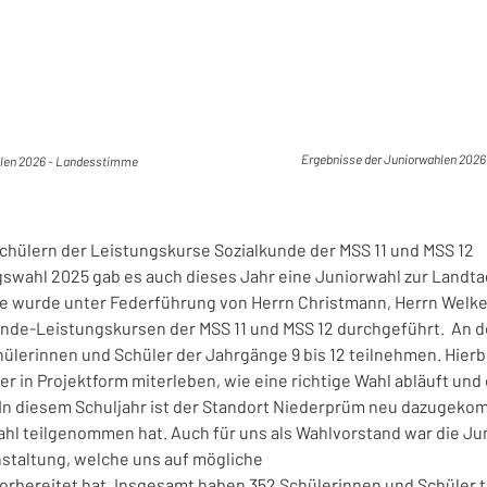
Ergebnisse der Juniorwahlen 2026
hlen 2026 - Landesstimme
chülern der Leistungskurse Sozialkunde der MSS 11 und MSS 12 
swahl 2025 gab es auch dieses Jahr eine Juniorwahl zur Landt
ese wurde unter Federführung von Herrn Christmann, Herrn Welke
unde-Leistungskursen der MSS 11 und MSS 12 durchgeführt.  An d
ülerinnen und Schüler der Jahrgänge 9 bis 12 teilnehmen. Hierb
r in Projektform miterleben, wie eine richtige Wahl abläuft und 
n diesem Schuljahr ist der Standort Niederprüm neu dazugeko
ahl teilgenommen hat. Auch für uns als Wahlvorstand war die Ju
staltung, welche uns auf mögliche 
vorbereitet hat. Insgesamt haben 352 Schülerinnen und Schüler