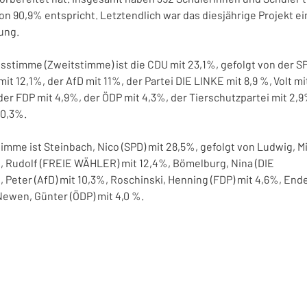
n 90,9% entspricht. Letztendlich war das diesjährige Projekt ein 
ng.  
stimme (Zweitstimme) ist die CDU mit 23,1%, gefolgt von der SP
12,1%, der AfD mit 11%, der Partei DIE LINKE mit 8,9 %, Volt mit
er FDP mit 4,9%, der ÖDP mit 4,3%, der Tierschutzpartei mit 2,
0,3%. 
imme ist Steinbach, Nico (SPD) mit 28,5%, gefolgt von Ludwig, Mi
, Rudolf (FREIE WÄHLER) mit 12,4%, Bömelburg, Nina (DIE 
, Peter (AfD) mit 10,3%, Roschinski, Henning (FDP) mit 4,6%, Ende
ewen, Günter (ÖDP) mit 4,0 %. 