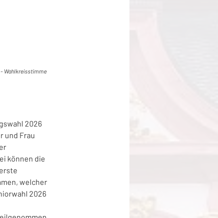
 - Wahlkreisstimme
agswahl 2026 
r und Frau 
er 
ei können die 
erste 
mmen, welcher 
niorwahl 2026 
 teilgenommen, 