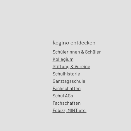
onen verbinden: wie
Regino entdecken
 Frauen für die Rechte
Schülerinnen & Schüler
„Untouchables“ in
Kollegium
ien kämpfen
Stiftung & Vereine
Schulhistorie
Ganztagsschule
Fachschaften
Schul AGs
Fachschaften
Fobizz, MINT etc.​