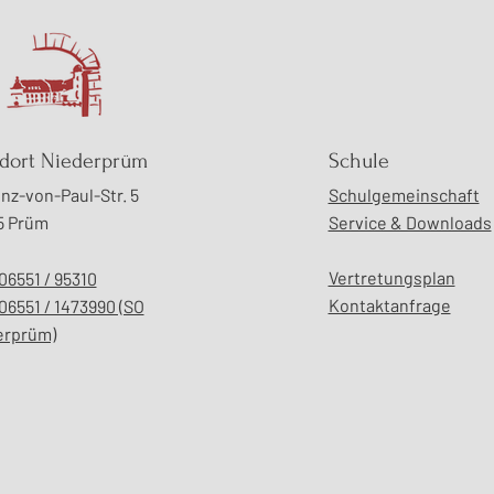
Make Mythos Great Again
Visi
dort Niederprüm
Schule
zwei
nz-von-Paul-Str. 5
Schulgemeinschaft
der 
5 Prüm
Service & Downloads
Ind
Vertretungsplan
06551 / 95310
Kontaktanfrage
06551 / 1473990 (SO
erprüm)