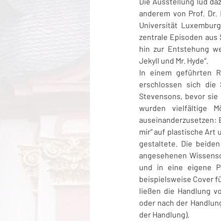
Die Ausstellung lud da
anderem von Prof. Dr. 
Universität Luxemburg
zentrale Episoden aus 
hin zur Entstehung we
Jekyll
und Mr. Hyde“.
In einem geführten R
erschlossen sich die
Stevensons, bevor sie 
wurden vielfältige 
auseinanderzusetzen: E
mir“ auf plastische Art
gestaltete. Die beide
angesehenen Wissenschaf
und in eine eigene Pe
beispielsweise Cover fü
ließen die Handlung v
oder nach der Handlung 
der Handlung).   