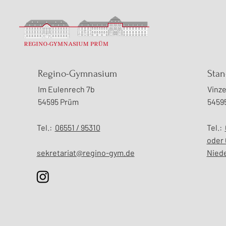
Stadtentwicklung vor Ort
Regino-Gymnasium
Stan
erleben – Exkursion der
Im Eulenrech 7b
Vinze
Erdkunde-Leistungskurse
54595 Prüm
5459
nach Trier
Tel.:
06551 / 95310
Tel.:
oder 
​sekretariat@regino-gym.de
Nied