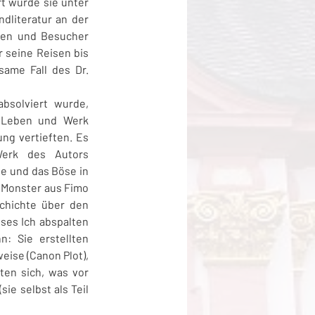
t wurde sie unter 
literatur an der 
nen und Besucher 
 seine Reisen bis 
same Fall des Dr. 
solviert wurde, 
 Leben und Werk 
ng vertieften. Es 
erk des Autors 
e und das Böse in 
 Monster aus Fimo 
chichte über den 
ses Ich abspalten 
: Sie erstellten 
ise (Canon Plot), 
en sich, was vor 
ie selbst als Teil 