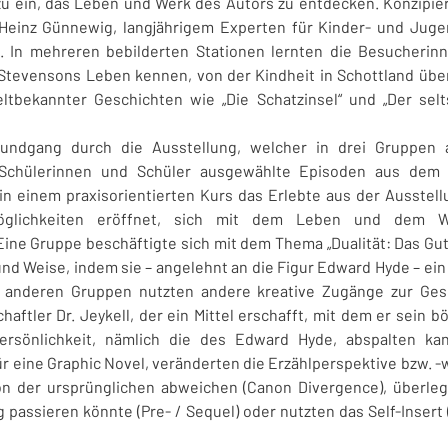
zu ein, das Leben und Werk des Autors zu entdecken. Konzipier
Heinz Günnewig, langjährigem Experten für Kinder- und Jugend
. In mehreren bebilderten Stationen lernten die Besucherin
Stevensons Leben kennen, von der Kindheit in Schottland über
ltbekannter Geschichten wie „Die Schatzinsel“
und „Der selt
undgang durch die Ausstellung, welcher in drei Gruppen ab
 Schülerinnen und Schüler ausgewählte Episoden aus dem
in einem praxisorientierten Kurs das Erlebte aus der Ausstellu
Möglichkeiten eröffnet, sich mit dem Leben und dem W
ine Gruppe beschäftigte sich mit dem Thema „Dualität: Das Gut
 und Weise, indem sie – angelehnt an die Figur Edward Hyde – ein
n anderen Gruppen nutzten andere kreative Zugänge zur Ges
tler Dr. Jeykell, der ein Mittel erschafft, mit dem er sein bö
rsönlichkeit, nämlich die des Edward Hyde, abspalten kann
r eine Graphic Novel, veränderten die Erzählperspektive bzw. -we
on der ursprünglichen abweichen (Canon Divergence), überlegt
passieren könnte (Pre- / Sequel) oder nutzten das Self-Insert (s