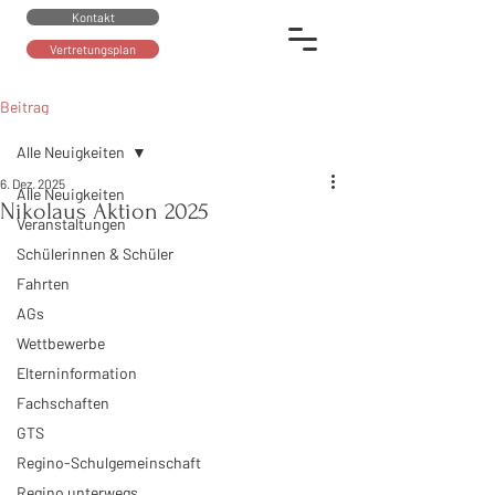
Kontakt
Vertretungsplan
Beitrag
Alle Neuigkeiten
6. Dez. 2025
Alle Neuigkeiten
Nikolaus Aktion 2025
Veranstaltungen
Schülerinnen & Schüler
Fahrten
AGs
Wettbewerbe
Elterninformation
Fachschaften
GTS
Regino-Schulgemeinschaft
Regino unterwegs