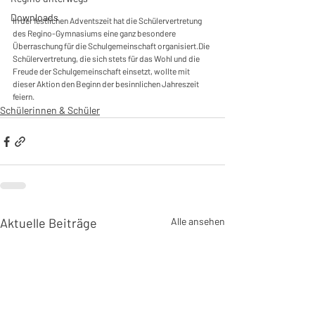
Downloads
In der festlichen Adventszeit hat die Schülervertretung 
des Regino-Gymnasiums eine ganz besondere 
Überraschung für die Schulgemeinschaft organisiert.Die 
Schülervertretung, die sich stets für das Wohl und die 
Freude der Schulgemeinschaft einsetzt, wollte mit 
dieser Aktion den Beginn der besinnlichen Jahreszeit 
feiern.
Schülerinnen & Schüler
Aktuelle Beiträge
Alle ansehen