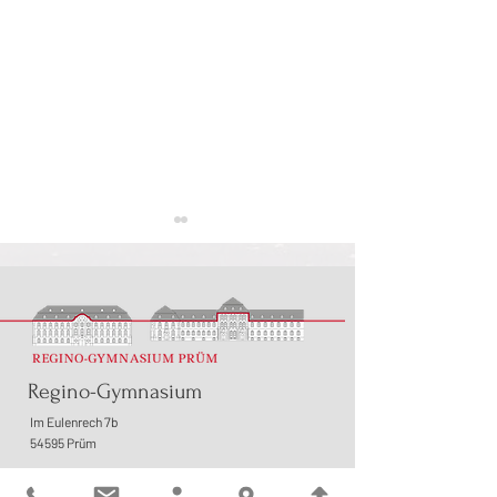
Regino-Gymnasium
Neue Schülervertretung
Spendenaktion anl
2025/26
Schulfestes 2025
Im Eulenrech 7b
54595 Prüm
Tel.:
06551 / 95310