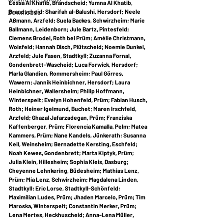
Eessa Al Khatib, Brandscheid; Yumna Al Khatib, 
Brandscheid; Sharifah al-Balushi, Hersdorf; Neele 
Downloads
Aßmann, Arzfeld; Suela Backes, Schwirzheim; Marie 
Ballmann, Leidenborn; Jule Bartz, Pintesfeld; 
Clemens Brodel, Roth bei Prüm; Amélie Christmann, 
Wolsfeld; Hannah Disch, Plütscheid; Noemie Dunkel, 
Arzfeld; Jule Fasen, Stadtkyll; Zuzanna Fornal, 
Gondenbrett-Wascheid; Luca Forwick, Hersdorf; 
Marla Glandien, Rommersheim; Paul Görres, 
Wawern; Jannik Heinbichner, Hersdorf; Laura 
Heinbichner, Wallersheim; Philip Hoffmann, 
Winterspelt; Evelyn Hohenfeld, Prüm; Fabian Husch, 
Roth; Heiner Igelmund, Buchet; Maren Irschfeld, 
Arzfeld; Ghazal Jafarzadegan, Prüm; Franziska 
Kaffenberger, Prüm; Florencia Kamalla, Pelm; Matea 
Kammers, Prüm; Nane Kandels, Jünkerath; Susanna 
Keil, Weinsheim; Bernadette Kersting, Eschfeld; 
Noah Kewes, Gondenbrett; Marta Kiptyk, Prüm; 
Julia Klein, Hillesheim; Sophia Kleis, Dasburg; 
Cheyenne Lehnkering, Büdesheim; Mathias Lenz, 
Prüm; Mia Lenz, Schwirzheim; Magdalena Linden, 
Stadtkyll; Eric Lorse, Stadtkyll-Schönfeld; 
Maximilian Ludes, Prüm; Jhaden Marcelo, Prüm; Tim 
Maroska, Winterspelt; Constantin Merker, Prüm; 
Lena Mertes, Heckhuscheid; Anna-Lena Müller, 