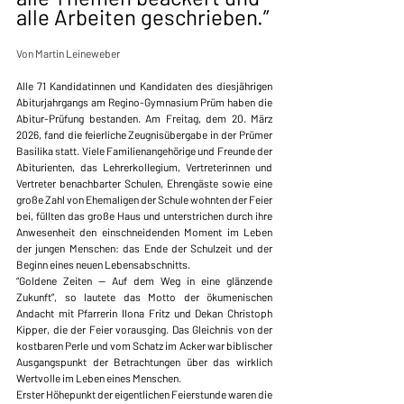
alle Arbeiten geschrieben.”
Von Martin Leineweber
Alle 71 Kandidatinnen und Kandidaten des diesjährigen 
Abiturjahrgangs am Regino-Gymnasium Prüm haben die 
Abitur-Prüfung bestanden. Am Freitag, dem 20. März 
2026, fand die feierliche Zeugnisübergabe in der Prümer 
Basilika statt. Viele Familienangehörige und Freunde der 
Abiturienten, das Lehrerkollegium, Vertreterinnen und 
Vertreter benachbarter Schulen, Ehrengäste sowie eine 
große Zahl von Ehemaligen der Schule wohnten der Feier 
bei, füllten das große Haus und unterstrichen durch ihre 
Anwesenheit den einschneidenden Moment im Leben 
der jungen Menschen: das Ende der Schulzeit und der 
Beginn eines neuen Lebensabschnitts.
“Goldene Zeiten — Auf dem Weg in eine glänzende 
Zukunft”, so lautete das Motto der ökumenischen 
Andacht mit Pfarrerin Ilona Fritz und Dekan Christoph 
Kipper, die der Feier vorausging. Das Gleichnis von der 
kostbaren Perle und vom Schatz im Acker war biblischer 
Ausgangspunkt der Betrachtungen über das wirklich 
Wertvolle im Leben eines Menschen.
Erster Höhepunkt der eigentlichen Feierstunde waren die 