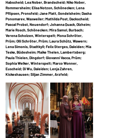
Habscheid; Lea Nober, Brandscheid; Niko Nober, 
Rommersheim; Elisa Notzon, Schönecken; Lena 
Pflipsen, Pronsfeld; Jane Platt, Gondelsheim; Dasha 
Ponomarev, Waxweiler; Mathilda Post, Dackscheid; 
Pascal Probst, Neuendorf; Johanna Quack, Olzheim; 
Marie Rosch, Schönecken; Mira Samol, Burbach; 
Verena Scholzen, Winterspelt; Mona Schröter, 
Prüm; Olli Schröter, Prüm; Laura Schütz, Wawern; 
Lena Simonis, Stadtkyll; Felix Sterges, Daleiden; Mia 
Teske, Büdesheim; Maike Thelen, Lambertsberg; 
Paula Thielen, Dingdorf; Giovanni Vacca, Prüm; 
Sophia Welker, Winterspelt; Marco Wonner, 
Euscheid; Di Wu, Daleiden; Lenja Zahren, 
Kickeshausen; Siljan Zimmer, Arzfeld;