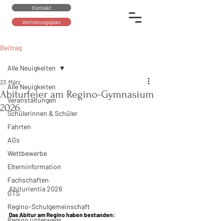
Kontakt
Vertretungsplan
Beitrag
Alle Neuigkeiten
23. März
Alle Neuigkeiten
Abiturfeier am Regino-Gymnasium
Veranstaltungen
2026
Schülerinnen & Schüler
Fahrten
AGs
Wettbewerbe
Elterninformation
Fachschaften
Abiturientia 2026
GTS
Regino-Schulgemeinschaft
Das Abitur am Regino haben bestanden:
Regino unterwegs