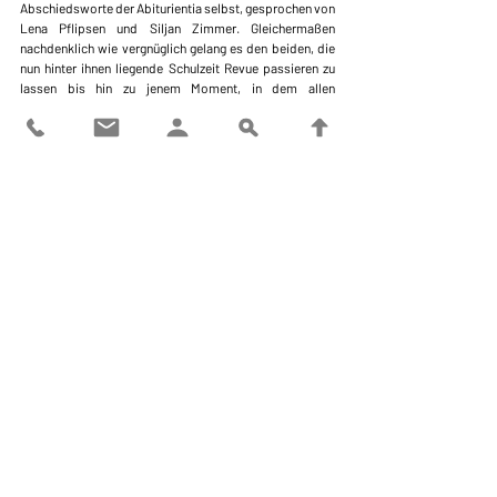
Abschiedsworte der Abiturientia selbst, gesprochen von 
Lena Pflipsen und Siljan Zimmer. Gleichermaßen 
nachdenklich wie vergnüglich gelang es den beiden, die 
nun hinter ihnen liegende Schulzeit Revue passieren zu 
lassen bis hin zu jenem Moment, in dem allen 
Schülerinnen und Schülern bewusst werden sollte, dass 
nun alle Themen beackert und alle Arbeiten geschrieben 
waren, der Moment, in dem sich das magische 
Emotionsgemisch aus Wehmut und Befreiung Bahn 
brach.
Der nächste Höhepunkt stand nicht auf dem 
Programmzettel: Der Abiturient Paul Görres wurde von 
zwei seiner Mitschüler nach vorne gebeten, um ein 
großes Dankeschön des gesamten Abiturjahrgangs 
entgegenzunehmen für die von ihm geleistete Arbeit in 
der Oberstufenzeit, die neben organisatorischen 
Belangen offensichtlich auch zwischenmenschliche 
umfasste, weshalb er passenderweise auch liebevoll 
mit “Stufenpapa” angesprochen wurde.
Die offiziellen Abschiedsworte, die in der Regel vom 
Schulleiter an die Abiturientia gerichtet werden, sprach 
in diesem Jahr Studiendirektor Stephan Welker in 
Vertretung für den erkrankten Oberstudiendirektor 
Albrecht Petri. Als Vater einer Abiturientin lernte er den 
Jahrgang nicht aus Sicht eines Lehrers, sondern aus der 